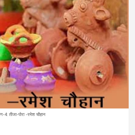
भाग-4: तीजा-पोरा -रमेश चौहान