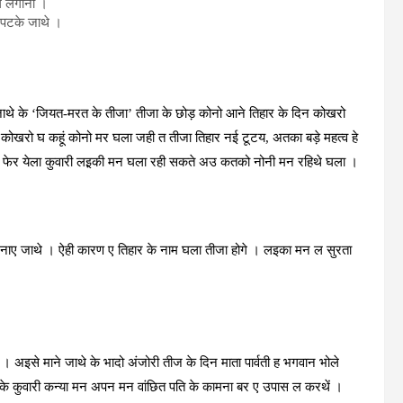
ोग लगाना ।
ा पटके जाथे ।
जाथे के ‘जियत-मरत के तीजा’ तीजा के छोड़ कोनो आने तिहार के दिन कोखरो
ोखरो घ कहूं कोनो मर घला जही त तीजा तिहार नई टूटय, अतका बड़े महत्‍व हे
थें फेर येला कुवारी लइ़की मन घला रही सकते अउ कतको नोनी मन रहिथे घला ।
 मनाए जाथे । ऐही कारण ए तिहार के नाम घला तीजा होगे । लइका मन ल सुरता
। अइसे माने जाथे के भादो अंजोरी तीज के दिन माता पार्वती ह भगवान भोले
के कुवारी कन्‍या मन अपन मन वांछित पति के कामना बर ए उपास ल करथें ।