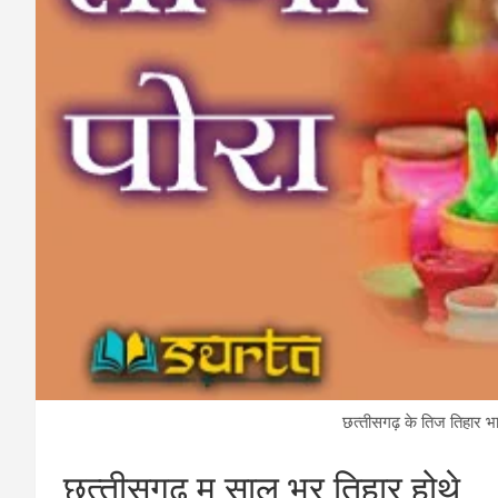
छत्‍तीसगढ़ के तिज तिहार 
छत्‍तीसगढ़ म साल भर तिहार होथे