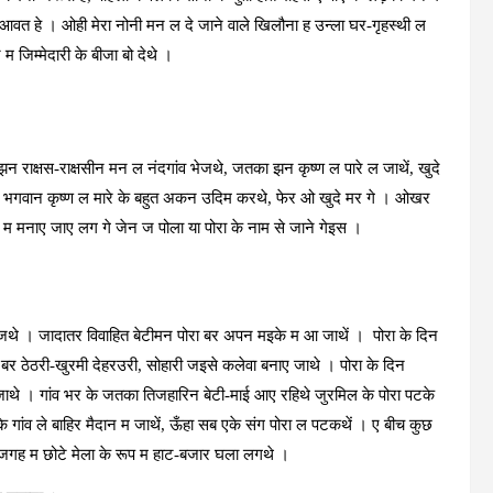
आवत हे । ओही मेरा नोनी मन ल दे जाने वाले खिलौना ह उन्‍ला घर-गृहस्‍थी ल
िम्‍मेदारी के बीजा बो देथे ।
झन राक्षस-राक्षसीन मन ल नंदगांव भेजथे, जतका झन कृष्‍ण ल पारे ल जाथें, खुदे
र भगवान कृष्‍ण ल मारे के बहुत अकन उदिम करथे, फेर ओ खुदे मर गे । ओखर
ूप म मनाए जाए लग गे जेन ज पोला या पोरा के नाम से जाने गेइस ।
ो जथे । जादातर विवाहित बेटीमन पोरा बर अपन मइके म आ जाथें । पोरा के दिन
र ठेठरी-खुरमी देहरउरी, सोहारी जइसे कलेवा बनाए जाथे । पोरा के दिन
े । गांव भर के जतका तिजहारिन बेटी-माई आए रहिथे जुरमिल के पोरा पटके
गांव ले बाहिर मैदान म जाथें, ऊँहा सब एके संग पोरा ल पटकथें । ए बीच कुछ
के जगह म छोटे मेला के रूप म हाट-बजार घला लगथे ।