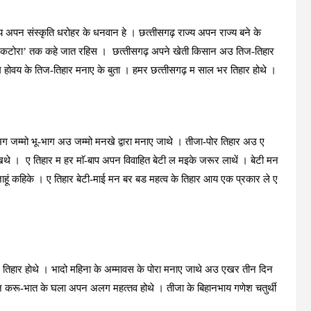
्‍य अपन संस्‍कृति धरोहर के धनवान हे । छत्‍तीसगढ़ राज्‍य अपन राज्‍य बने के
के कटोरा’ तक कहे जात रहिस । छत्‍तीसगढ़ अपने खेती किसान अउ तिज-तिहार
काम होवय के तिज-तिहार मनाए के बुता । हमर छत्‍तीसगढ़ म साल भर तिहार होथे ।
ग जम्‍मो भू-भाग अउ जम्‍मो मनखे द्वारा मनाए जाथे । तीजा-पोर तिहार अउ ए
खथे । ए तिहार म हर माॅ-बाप अपन विवाहित बेटी ल मइके जरूर लाथें । बेटी मन
ूं कहिके । ए तिहार बेटी-माई मन बर बड महत्‍व के तिहार आय एक प्रकार ले ए
तिहार हाेथे । भादो महिना के अम्‍मावस के पोरा मनाए जाथे अउ एखर तीन दिन
न करू-भात के घला अपन अलग महत्‍तव होथे । तीजा के बिहानभाय गणेश चतुर्थी