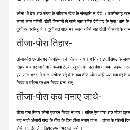
कोनो भी देश अउ राज्‍य के पहिचान ऊँहा के संस्‍कृति ले होथे । छत्‍तीसगढ़ राज
सालों-साल पहिली खेती-किसानी ले जाने जात रहिस ऐही पाए के ऐला ‘धान 
दूनों बर प्रसिद्ध हे । दूनों बात साल भर चलत रहिथे चाहे खेती-किसानी के 
तीजा-पोरा तिहार-
तीजा-पोरा छत्‍तीसगढ़ के पहिचान के तिहार आय । ए तिहार छत्‍तीसगढ़ के लगभ
तिहार म बनाए जाने वाले कलेवा ठेठरी, खुरमी मन पूरा देश म अपन पहिचान र
पूरा साल भर ए दिन ल अगोरत रहिथें के कब तीजा-पोरा आही अउ कब मइके जाह
तिहार ह महिला प्रधान तिहार घला आए ।
तीजा-पोरा कब मनाए जाथे-
तीजा-पोरा तिहार कोनो एकठन तिहार नो हय । बल्कि ऐमा पोरा अउ तीजा दूठन 
बाद भादो अंजोरी पाख के तीज के दिन तीजा मनाए जाथे । तीजा के पहिली दि
होथे । ए ढंग ले ए तिहार हफ्ता भर पूर जथे ।