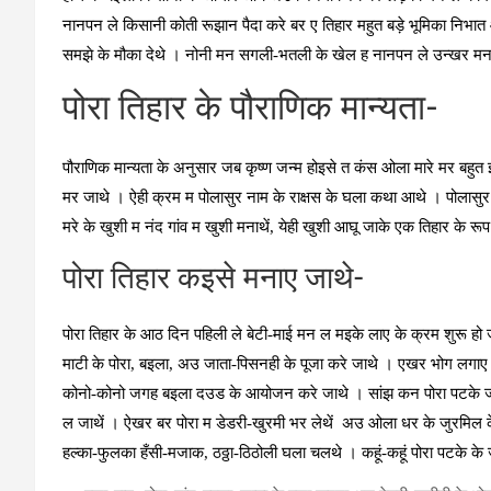
नानपन ले किसानी कोती रूझान पैदा करे बर ए तिहार महुत बड़े भूमिका निभात 
समझे के मौका देथे । नोनी मन सगली-भतली के खेल ह नानपन ले उन्‍खर मन म ज
पोरा तिहार के पौराणिक मान्‍यता-
पौराणिक मान्‍यता के अनुसार जब कृष्‍ण जन्‍म होइसे त कंस ओला मारे मर बहुत 
मर जाथे । ऐही क्रम म पोलासुर नाम के राक्षस के घला कथा आथे । पोलासु
मरे के खुशी म नंद गांव म खुशी मनाथें, येही खुशी आघू जाके एक तिहार के र
पोरा तिहार कइसे मनाए जाथे-
पोरा तिहार के आठ दिन पहिली ले बेटी-माई मन ल मइके लाए के क्रम शुरू ह
माटी के पोरा, बइला, अउ जाता-पिसनही के पूजा करे जाथे । एखर भोग लगाए ब
कोनो-कोनो जगह बइला दउड के आयोजन करे जाथे । सांझ कन पोरा पटके जाथ
ल जाथें । ऐखर बर पोरा म डेडरी-खुरमी भर लेथें अउ ओला धर के जुरमिल के 
हल्‍का-फुलका हँसी-मजाक, ठठ्ठा-ठिठोली घला चलथे । कहूं-कहूं पोरा पटके 