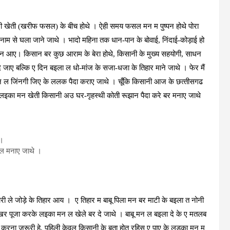
री खेती (खरीफ फसल) के बीच होथे । ऐही समय फसल मन म पुष्‍पन होथे पोरा
े नाम से घला जाने जाथे । भादो महिना तक धान-पान के बोवाई, निंदाई-कोड़ाई हो
ान आए। किसान बर कुछ आराम के बेरा होथे, किसानी के मुख्‍य सहयोगी, साधन
दे जाए बल्कि ए दिन बइला ल धो-मांज के सजा-धजा के तिहार माने जाथे । फेर मैं
मन ल जिंनगी जिए के ललक पैदा कराए जाथे । चूँकि किसानी आज के छत्‍तीसगढ
लइका मन खेती किसानी अउ घर-गृहस्‍थी कोती रूझान पैदा करे बर मनाए जाथे
।
 ।
र ल मनाए जाथे ।
ी ले जोड़े के तिहार आय । ए तिहार म बाबू पिला मन बर माटी के बइला त नोनी
 एखर पूजा करके लइका मन ल खेले बर दे जाथे । बाबू मन ल बइला दे के ए मतलब
रना जरूरी हे, पहिली केवल किसानी के बुता होत रहिस ए पाए के लड़का मन म