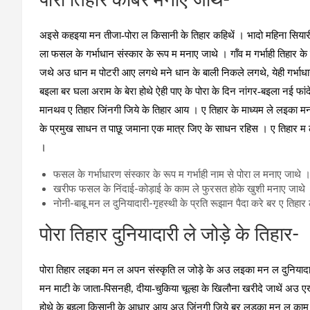
पोरा तिहार काबर मनाए जाथे-
अइसे कहइया मन तीजा-पोरा ल किसानी के तिहार कहिथें । भादो महिना सिया
ला फसल के गर्भाधान संस्‍कार के रूप म मनाए जाथे । गॉंव म गर्भाही तिहार क
जथे अउ धान म पोटरी आए लगथे मने धान के बाली निकले लगथे, येही गर्भाध
बइला बर घला अराम के बेरा होथे ऐही पाए के पोरा के दिन नांगर-बइला नई फां
मानथव ए तिहार जिंनगी जिये के तिहार आय । ए तिहार के माध्‍यम ले लइका 
के प्रमुख साधन त पाछू जमाना एक मात्र जिए के साधन रहिस । ए तिहार म 
।
फसल के गर्भाधारण संस्‍कार के रूप म गर्भाही नाम से पोरा ल मनाए जाथे 
खरीफ फसल के निंदाई-कोड़ाई के काम ले फुरसत होके खुशी मनाए जाथे
नोनी-बाबू मन ल दुनियादारी-गृहस्‍थी के प्रति रूझान पैदा करे बर ए तिहा
पोरा तिहार दुनियादारी ले जोड़े के तिहार-
पोरा तिहार लइका मन ल अपन संस्‍कृति ल जोड़े के अउ लइका मन ल दुनियादार
मन माटी के जाता-पिसनही, दीया-चुकिया चूल्‍हा के खिलौना खरीदे जाथें अउ
होथे के बइला किसानी के आधार आय अउ जिंनगी जिये बर लड़का मन ल काम क