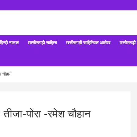
हिन्‍दी नाटक
छत्‍तीसगढ़ी साहित्‍य
छत्तीसगढ़ी साहित्यिक आलेख
छत्तीसगढ़ी
श चौहान
: तीजा-पोरा -रमेश चौहान