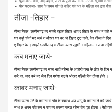
पूजा-पाठ- पोरा, नांद-बइला, जाता के पूजा करना अउ ठेठरी-खुरीमी के भ
पोरा पटकना- शाम के समय गांव ले बाहिर गांव भर के महिला मन द्वारा पोर
तीजा -तिहार –
तीजा तिहार छत्‍तीसगढ़ बर सबले बड़का तिहार आय ए तिहार के संबंध म कहे 
घर कहूं कोनो मर जथे त ओखर घर बर ओ तिहार टूट जथे, फेर तीजा के दिन क
ए तिहार के । अइसे छत्‍तीसगढ़ म तीजा उपास सुहागिन महिला मन जादा रहि
कब मनाए जाथे-
तीजा तिहार छत्‍तीसगढ़ हर साल भादों महिना के अंजोरी पाख के तीज के दिन
करे बर, याद करे बर जेन दिन गणेश माढ़थे ओखर पहिली दिन तीजा होथे ।
काबर मनाए जाथे-
तीजा उपास पति के कामना या पति के स्‍वास्थ अउ आयु के कामना ले करे जाथे 
नाथ ल अपन पति रूप म पाय बर तपस्‍या करत रहिस तेन पूरा होइस । ऐही पाए