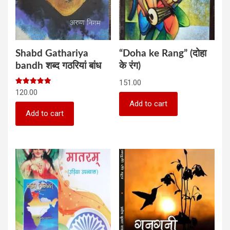
Shabd Gathariya
“Doha ke Rang” (दोहा
bandh शब्‍द गठरियां बांध
के रंग)
151.00
Rated
120.00
5.00
out of 5
Add to cart
Add to cart