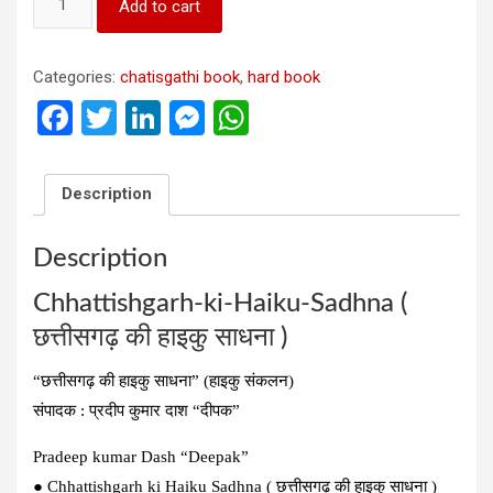
Add to cart
ki
Haiku
Sadhna
Categories:
chatisgathi book
,
hard book
(
छत्तीसगढ़
F
T
Li
M
W
की
a
wi
n
es
h
हाइकु
साधना
ce
tt
ke
se
at
Description
)
b
er
dI
n
s
quantity
o
n
g
A
Description
o
er
p
Chhattishgarh-ki-Haiku-Sadhna (
k
p
छत्तीसगढ़ की हाइकु साधना )
“छत्तीसगढ़ की हाइकु साधना” (हाइकु संकलन)
संपादक : प्रदीप कुमार दाश “दीपक”
Pradeep kumar Dash “Deepak”
● Chhattishgarh ki Haiku Sadhna ( छत्तीसगढ़ की हाइकु साधना )