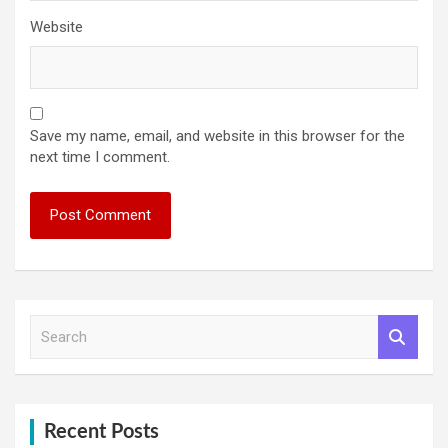
Website
Save my name, email, and website in this browser for the
next time I comment.
S
e
a
r
c
h
Recent Posts