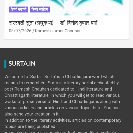
हिन्दी कहानी
हिन्दी साहित्य
सरस्वती सुता (लघुकथा) ​- डॉ. विनोद कुमार वर्मा
08/07/2026
Ramesh kumar Chauhan
SURTA.IN
Welcome to ‘Surta’. ‘Surta’ is a Chhattisgarhi word which
means to remember . Surta is a literary portal dedicated by
poet Ramesh Chauhan dedicated to Hindi literature and
Chhattisgarhi literature, in which you will get to read various
works of prose verse of Hindi and Chhattisgarhi, along with
various articles and articles on various topic here. You can
also send your creation in it.
In addition to the literary activities, articles on contemporary
topics are being published.
He is also serving as a Hindi content writer. Also available