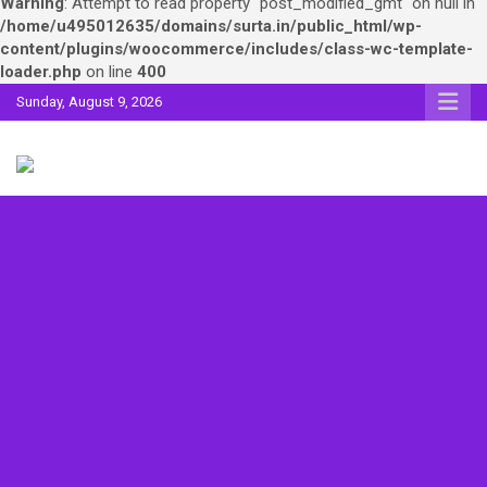
Warning
: Attempt to read property "post_modified_gmt" on null in
/home/u495012635/domains/surta.in/public_html/wp-
content/plugins/woocommerce/includes/class-wc-template-
loader.php
on line
400
Skip
Sunday, August 9, 2026
to
content
Sahitya ki Dharohar
Surta