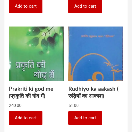
Add to cart
Add to cart
Prakriti ki god me
Rudhiyo ka aakash (
(प्रकृति की गोद में)
रुढ़ियों का आकाश)
240.00
51.00
Add to cart
Add to cart