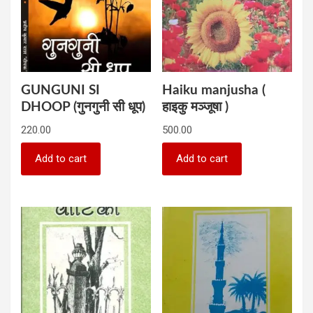
GUNGUNI SI
Haiku manjusha (
DHOOP (गुनगुनी सी धूप)
हाइकु मञ्जूषा )
220.00
500.00
Add to cart
Add to cart