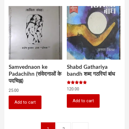
Samvednaon ke
Shabd Gathariya
Padachihn (संवेदनाओं के
bandh शब्‍द गठरियां बांध
पदचिह्न)
Rated
120.00
25.00
5.00
out of 5
Add to cart
Add to cart
1
2
→