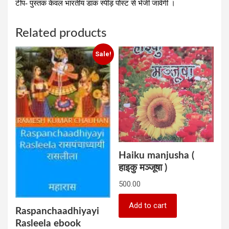
टीप- पुस्‍तक केवल भारतीय डाक स्‍पीड़ पोस्‍ट से भेजी जावेगी ।
Related products
Sale!
Haiku manjusha (
हाइकु मञ्जूषा )
500.00
Add to cart
Raspanchaadhiyayi
Rasleela ebook