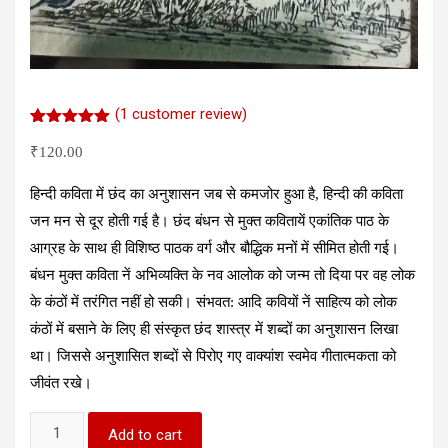
(
1
customer review)
Rated
1
5.00
out of 5
₹
120.00
based on
customer
हिन्दी कविता में छंद का अनुशासन जब से कमजोर हुआ है, हिन्दी की कविता
rating
जन मन से दूर होती गई है। छंद बंधन से मुक्त कवितायें एकांतिक पाठ के
आग्रह के साथ ही विशिष्ठ पाठक वर्ग और बौद्धिक मनों में सीमित होती गई।
बंधन मुक्त कविता नें अभिव्यक्ति के नव आलोक को जन्म तो दिया पर वह लोक
के कंठों में तरंगित नहीं हो सकी। संभवत: आदि कवियों नें साहित्य को लोक
कंठों में बसाने के लिए ही संस्कृत छंद शास्त्र में शब्दों का अनुशासन लिखा
था। जिससे अनुशासित शब्दों से पिरोए गए वाक्यांश स्वमेव गीतात्मकता को
जीवंत रखे।
Shabd
Add to cart
Gathariya