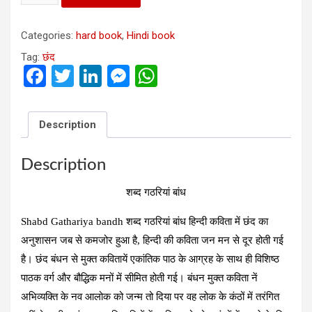
bandh
शब्‍द
Categories:
hard book
,
Hindi book
गठरियां
बांध
Tag:
छंद
quantity
F
T
Li
M
W
a
wi
n
es
h
ce
tt
ke
se
at
Description
b
er
dI
n
s
o
n
g
A
Description
o
er
p
शब्‍द गठरियां बांध
k
p
Shabd Gathariya bandh शब्‍द गठरियां बांध हिन्दी कविता में छंद का
अनुशासन जब से कमजोर हुआ है, हिन्दी की कविता जन मन से दूर होती गई
है। छंद बंधन से मुक्त कवितायें एकांतिक पाठ के आग्रह के साथ ही विशिष्ठ
पाठक वर्ग और बौद्धिक मनों में सीमित होती गई। बंधन मुक्त कविता नें
अभिव्यक्ति के नव आलोक को जन्म तो दिया पर वह लोक के कंठों में तरंगित