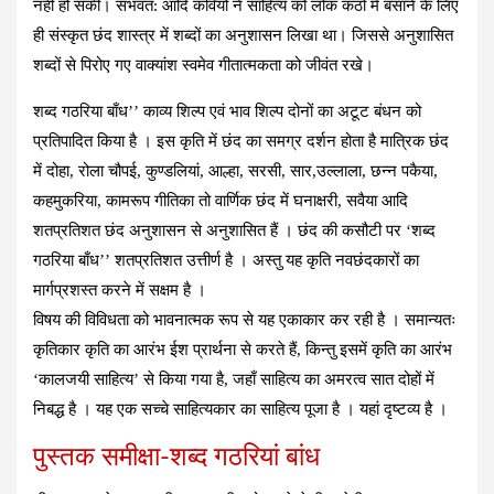
नहीं हो सकी। संभवत: आदि कवियों नें साहित्य को लोक कंठों में बसाने के लिए
ही संस्कृत छंद शास्त्र में शब्दों का अनुशासन लिखा था। जिससे अनुशासित
शब्दों से पिरोए गए वाक्यांश स्वमेव गीतात्मकता को जीवंत रखे।
शब्द गठरिया बाँध’’ काव्य शिल्प एवं भाव शिल्प दोनों का अटूट बंधन को
प्रतिपादित किया है । इस कृति में छंद का समग्र दर्शन होता है मात्रिक छंद
में दोहा, रोला चौपई, कुण्डलियां, आल्हा, सरसी, सार,उल्लाला, छन्न पकैया,
कहमुकरिया, कामरूप गीतिका तो वार्णिक छंद में घनाक्षरी, सवैया आदि
शतप्रतिशत छंद अनुशासन से अनुशासित हैं । छंद की कसौटी पर ‘शब्द
गठरिया बाँध’’ शतप्रतिशत उत्तीर्ण है । अस्तु यह कृति नवछंदकारों का
मार्गप्रशस्त करने में सक्षम है ।
विषय की विविधता को भावनात्मक रूप से यह एकाकार कर रही है । समान्यतः
कृतिकार कृति का आरंभ ईश प्रार्थना से करते हैं, किन्तु इसमें कृति का आरंभ
‘कालजयी साहित्य’ से किया गया है, जहाँ साहित्य का अमरत्व सात दोहों में
निबद्ध है । यह एक सच्चे साहित्यकार का साहित्य पूजा है । यहां दृष्‍टव्‍‍य है ।
पुस्‍तक समीक्षा-शब्‍द गठरियां बांध