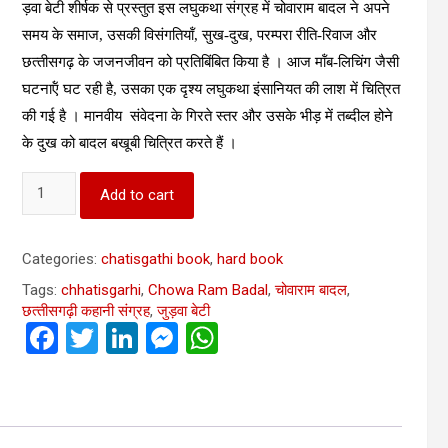
ड़वा बेटी शीर्षक से प्रस्‍तुत इस लघुकथा संग्रह में चोवाराम बादल ने अपने
समय के समाज, उसकी विसंगतियॉं, सुख-दुख, परम्‍परा रीति-रिवाज और
छत्‍तीसगढ़ के जजनजीवन को प्रतिबिंबित किया है । आज मॉंब-लिचिंग जैसी
घटनाऍं घट रही है, उसका एक दृश्‍य लघुकथा इंसानियत की लाश में चित्रित
की गई है । मानवीय संवेदना के गिरते स्‍तर और उसके भीड़ में तब्‍दील होने
के दुख को बादल बखूबी चित्रित करते हैं ।
Judawa
Add to cart
Beti
जुड़वा
बेटी
Categories:
chatisgathi book
,
hard book
quantity
Tags:
chhatisgarhi
,
Chowa Ram Badal
,
चोवाराम बादल
,
छत्‍तीसगढ़ी कहानी संग्रह
,
जुड़वा बेटी
F
T
Li
M
W
a
wi
n
es
h
ce
tt
ke
se
at
b
er
dI
n
s