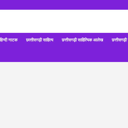
हिन्‍दी नाटक
छत्‍तीसगढ़ी साहित्‍य
छत्तीसगढ़ी साहित्यिक आलेख
छत्तीसगढ़ी