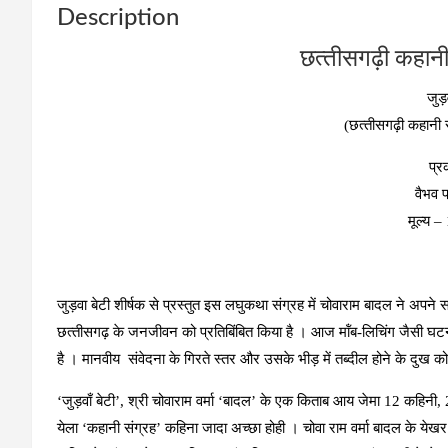
Description
छत्‍तीसगढ़ी कहानी
जुड़
(छत्‍तीसगढ़ी कहानी स
प्
वैभव 
मूल्‍य 
जुड़वा बेटी शीर्षक से प्रस्‍तुत इस लघुकथा संग्रह में चोवाराम बादल ने अप
छत्‍तीसगढ़ के जनजीवन को प्रतिबिंबित किया है । आज मॉंब-लिचिंग जैसी घटन
है । मानवीय संवेदना के गिरते स्‍तर और उसके भीड़ में तब्‍दील होने के दुख क
‘जुड़वाँ बेटी’, श्री चोवाराम वर्मा ‘बादल’ के एक किताब आय जेमा 12 कहिनी
येला ‘कहानी संग्रह’ कहिना जादा अच्छा होही । चोवा राम वर्मा बादल के ये