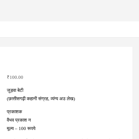
₹
100.00
जुड़वा बेटी
(छत्‍तीसगढ़ी कहानी संग्रह, व्‍यंग्‍य अउ लेख)
प्रकाशक
वैभव प्रकाश न
मूल्‍य – 100 रूपये