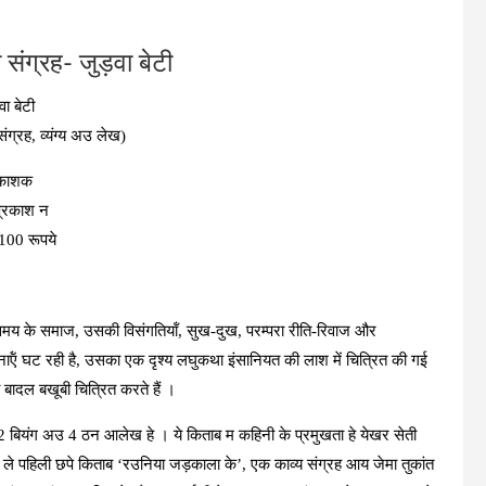
o
n
g
A
o
er
p
 संग्रह- जुड़वा बेटी
k
p
वा बेटी
ंग्रह, व्‍यंग्‍य अउ लेख)
रकाशक
प्रकाश न
– 100 रूपये
ने समय के समाज, उसकी विसंगतियॉं, सुख-दुख, परम्‍परा रीति-रिवाज और
ाऍं घट रही है, उसका एक दृश्‍य लघुकथा इंसानियत की लाश में चित्रित की गई
ो बादल बखूबी चित्रित करते हैं ।
, 2 बियंग अउ 4 ठन आलेख हे । ये किताब म कहिनी के प्रमुखता हे येखर सेती
खर ले पहिली छपे किताब ‘रउनिया जड़काला के’, एक काव्य संग्रह आय जेमा तुकांत