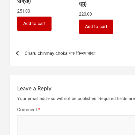
संग्रह)
धूप)
251.00
220.00
Add to cart
Add to cart
Post
Charu chinmay choka चारु चिन्मय चोका
navigation
Leave a Reply
Your email address will not be published.
Required fields a
Comment
*