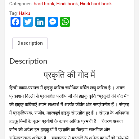
की
Categories:
hard book
,
Hindi book
,
Hindi hard book
गोद
Tag:
Haiku
में)
F
T
Li
M
W
quantity
a
wi
n
es
h
ce
tt
ke
se
at
Description
b
er
dI
n
s
o
n
g
A
Description
o
er
p
प्रकृति की गोद में
k
p
हिन्दी काव्य-परम्परा में हाइकु कविता सर्वाधिक चर्चित लघु कविता है । अयन
प्रकाशन दिल्ली से प्रकाशित प्रदीप जी की हाइकु कृति “प्रकृति की गोद में”
की हाइकु कविताएँ अपने लक्ष्यार्थ में अत्यंत जीवंत और सम्प्रेषणीय हैं । संग्रह
में प्रकृतिपरक, सजीव, महत्वपूर्ण हाइकु संग्रहीत हुए हैं । संग्रह के अधिकांश
हाइकु बिम्बों के नूतन प्रयोगों के कारण अधिक प्रभावी हैं । विवरण अथवा
वर्णन की अपेक्षा इन हाइकुओं में प्रकृति का चित्रण लाक्षणिक और
संश्लिष्टात्मक अधिक हैं । हाइकुकार ने प्रकृति के अनेक पदार्थों को नये-नये