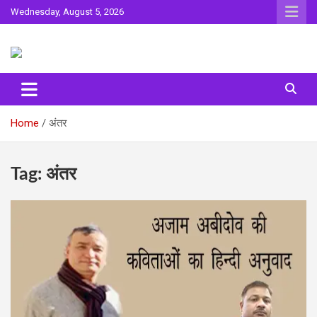
Skip
Wednesday, August 5, 2026
to
content
Sahitya ki Dharohar
Surta
Home
अंतर
Tag:
अंतर