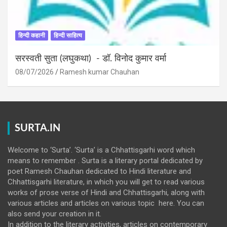
हिन्दी कहानी
हिन्दी साहित्य
सरस्वती सुता (लघुकथा) ​- डॉ. विनोद कुमार वर्मा
08/07/2026
Ramesh kumar Chauhan
SURTA.IN
Welcome to ‘Surta’. ‘Surta’ is a Chhattisgarhi word which
means to remember . Surta is a literary portal dedicated by
poet Ramesh Chauhan dedicated to Hindi literature and
Chhattisgarhi literature, in which you will get to read various
works of prose verse of Hindi and Chhattisgarhi, along with
various articles and articles on various topic here. You can
also send your creation in it.
In addition to the literary activities, articles on contemporary