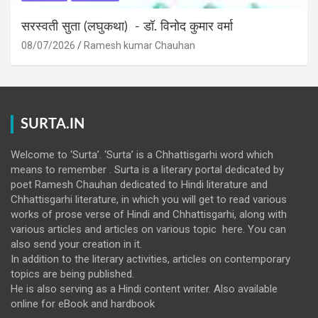
सरस्वती सुता (लघुकथा) ​- डॉ. विनोद कुमार वर्मा
08/07/2026
Ramesh kumar Chauhan
SURTA.IN
Welcome to ‘Surta’. ‘Surta’ is a Chhattisgarhi word which
means to remember . Surta is a literary portal dedicated by
poet Ramesh Chauhan dedicated to Hindi literature and
Chhattisgarhi literature, in which you will get to read various
works of prose verse of Hindi and Chhattisgarhi, along with
various articles and articles on various topic here. You can
also send your creation in it.
In addition to the literary activities, articles on contemporary
topics are being published.
He is also serving as a Hindi content writer. Also available
online for eBook and hardbook