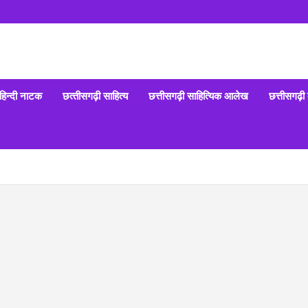
हिन्‍दी नाटक
छत्‍तीसगढ़ी साहित्‍य
छत्तीसगढ़ी साहित्यिक आलेख
छत्तीसगढ़ी