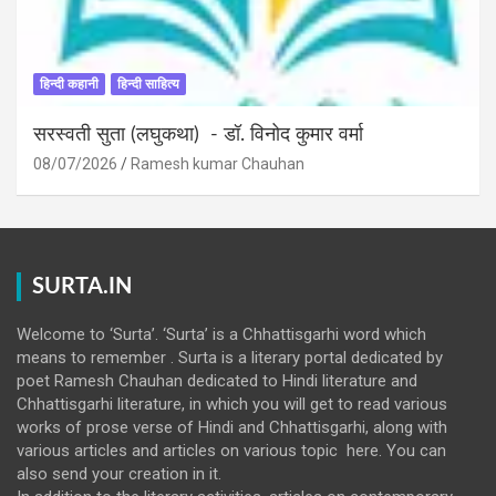
हिन्दी कहानी
हिन्दी साहित्य
सरस्वती सुता (लघुकथा) ​- डॉ. विनोद कुमार वर्मा
08/07/2026
Ramesh kumar Chauhan
SURTA.IN
Welcome to ‘Surta’. ‘Surta’ is a Chhattisgarhi word which
means to remember . Surta is a literary portal dedicated by
poet Ramesh Chauhan dedicated to Hindi literature and
Chhattisgarhi literature, in which you will get to read various
works of prose verse of Hindi and Chhattisgarhi, along with
various articles and articles on various topic here. You can
also send your creation in it.