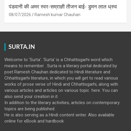
पंडवानी की अमर स्वर-सम्राज्ञी तीजन बाई- डुमन लाल ध्रुव
08/07/2026
Ramesh kumar Chauhan
SURTA.IN
Welcome to ‘Surta’. ‘Surta’ is a Chhattisgarhi word which
means to remember . Surta is a literary portal dedicated by
poet Ramesh Chauhan dedicated to Hindi literature and
Chhattisgarhi literature, in which you will get to read various
works of prose verse of Hindi and Chhattisgarhi, along with
various articles and articles on various topic here. You can
also send your creation in it.
In addition to the literary activities, articles on contemporary
topics are being published.
He is also serving as a Hindi content writer. Also available
online for eBook and hardbook