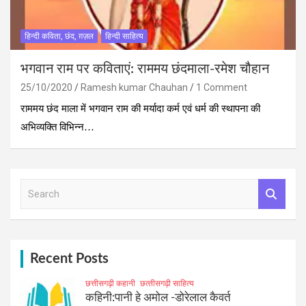
हिन्दी कविता, छंद, ग़ज़ल
हिन्दी साहित्य
भगवान राम पर कविताएं: राममय छंदमाला-रमेश चौहान
25/10/2020
Ramesh kumar Chauhan
1 Comment
राममय छंद माला में भगवान राम की मर्यादा कर्म एवं धर्म की स्‍थापना की
अभिव्‍यक्ति विभिन्‍न…
S
e
a
r
c
h
Recent Posts
छत्तीसगढ़ी कहानी
छत्‍तीसगढ़ी साहित्‍य
कहिनी:पानी हे अमोल -डोरेलाल कैवर्त