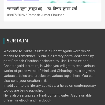
सरस्वती सुता (लघुकथा) ​- डॉ. विनोद कुमार वर्मा
08/07/2026
Ramesh kumar Chauhan
SURTA.IN
Welcome to ‘Surta’. ‘Surta’ is a Chhattisgarhi word which
means to remember . Surta is a literary portal dedicated by
poet Ramesh Chauhan dedicated to Hindi literature and
Chhattisgarhi literature, in which you will get to read various
works of prose verse of Hindi and Chhattisgarhi, along with
various articles and articles on various topic here. You can
also send your creation in it.
In addition to the literary activities, articles on contemporary
topics are being published.
He is also serving as a Hindi content writer. Also available
online for eBook and hardbook