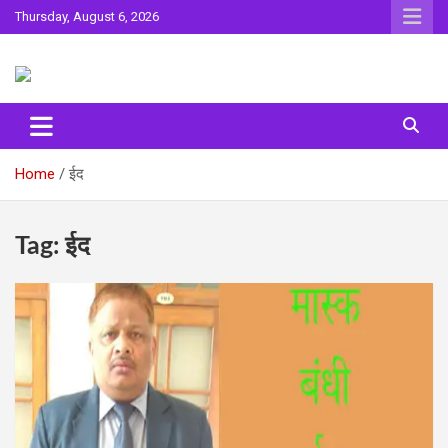
Skip
Thursday, August 6, 2026
to
content
Sahitya ki Dharohar
Surta
Home
ईद
Tag:
ईद