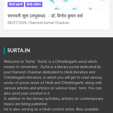
हिन्दी कहानी
हिन्दी साहित्य
सरस्वती सुता (लघुकथा) ​- डॉ. विनोद कुमार वर्मा
08/07/2026
Ramesh kumar Chauhan
SURTA.IN
Welcome to ‘Surta’. ‘Surta’ is a Chhattisgarhi word which
means to remember . Surta is a literary portal dedicated by
poet Ramesh Chauhan dedicated to Hindi literature and
Chhattisgarhi literature, in which you will get to read various
works of prose verse of Hindi and Chhattisgarhi, along with
various articles and articles on various topic here. You can
also send your creation in it.
In addition to the literary activities, articles on contemporary
topics are being published.
He is also serving as a Hindi content writer. Also available