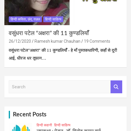
हिन्दी कविता, छंद, ग़ज़ल
हिन्दी साहित्य
वसुंधरा पटेल “अक्षरा” की 11 कुण्‍डलियाॅँ
26/12/2020
Ramesh kumar Chauhan
19 Comments
वसुंधरा पटेल"अक्षरा" की 11 कुण्‍डलियाॅँ - हे माँ पुस्तकधारिणी, कहाँ से दूरी
आई, धीरज धर तूफान…
S
e
a
r
c
h
Recent Posts
हिन्दी कहानी
हिन्दी साहित्य