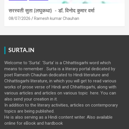
सरस्वती सुता (लघुकथा) ​- डॉ. विनोद कुमार वर्मा
08/07/2026
Ramesh kumar Chauhan
SURTA.IN
Welcome to ‘Surta’. ‘Surta’ is a Chhattisgarhi word which
means to remember . Surta is a literary portal dedicated by
poet Ramesh Chauhan dedicated to Hindi literature and
Chhattisgarhi literature, in which you will get to read various
works of prose verse of Hindi and Chhattisgarhi, along with
various articles and articles on various topic here. You can
also send your creation in it.
In addition to the literary activities, articles on contemporary
topics are being published.
He is also serving as a Hindi content writer. Also available
online for eBook and hardbook