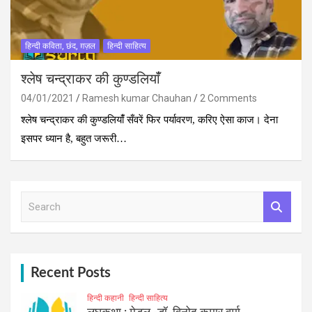
हिन्दी कविता, छंद, ग़ज़ल
हिन्दी साहित्य
श्‍लेष चन्‍द्राकर की कुण्डलियांँ
04/01/2021
Ramesh kumar Chauhan
2 Comments
श्‍लेष चन्‍द्राकर की कुण्डलियांँ सँवरें फिर पर्यावरण, करिए ऐसा काज। देना
इसपर ध्यान है, बहुत जरूरी…
S
e
a
r
c
h
Recent Posts
हिन्दी कहानी
हिन्दी साहित्य