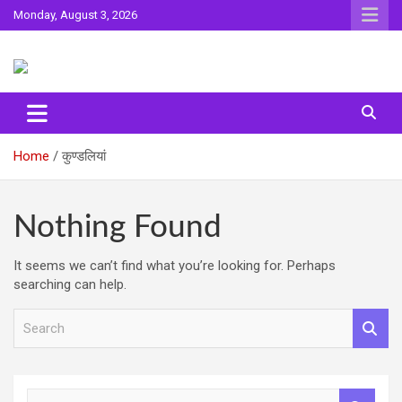
Skip
Monday, August 3, 2026
to
content
Sahitya ki Dharohar
Surta
Home
कुण्डलियां
Nothing Found
It seems we can’t find what you’re looking for. Perhaps
searching can help.
S
e
a
r
c
S