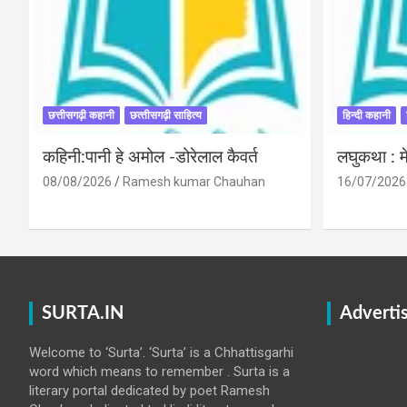
छत्तीसगढ़ी कहानी
छत्‍तीसगढ़ी साहित्‍य
हिन्दी कहानी
कहिनी:पानी हे अमोल -डोरेलाल कैवर्त
लघुकथा : मे
08/08/2026
Ramesh kumar Chauhan
16/07/2026
SURTA.IN
Adverti
Welcome to ‘Surta’. ‘Surta’ is a Chhattisgarhi
word which means to remember . Surta is a
literary portal dedicated by poet Ramesh