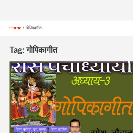
Home
गोपिकागीत
Tag:
गोपिकागीत
हिन्दी कविता, छंद, ग़ज़ल
हिन्दी साहित्य