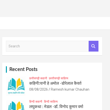
S
e
a
r
c
h
Recent Posts
छत्तीसगढ़ी कहानी
छत्‍तीसगढ़ी साहित्‍य
कहिनी:पानी हे अमोल -डोरेलाल कैवर्त
08/08/2026
Ramesh kumar Chauhan
हिन्दी कहानी
हिन्दी साहित्य
लघुकथा : मेडल -डॉ. विनोद कुमार वर्मा