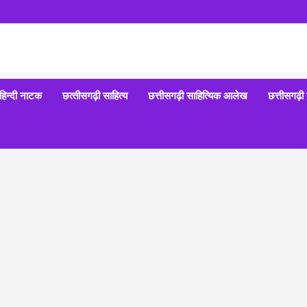
हिन्‍दी नाटक
छत्‍तीसगढ़ी साहित्‍य
छत्तीसगढ़ी साहित्यिक आलेख
छत्तीसगढ़ी