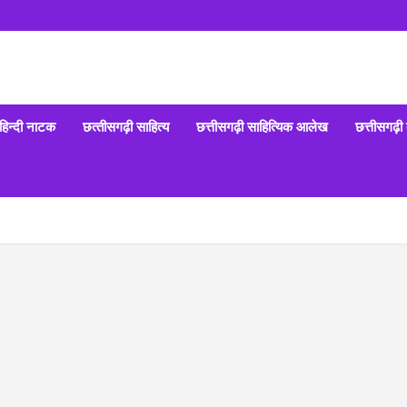
हिन्‍दी नाटक
छत्‍तीसगढ़ी साहित्‍य
छत्तीसगढ़ी साहित्यिक आलेख
छत्तीसगढ़ी