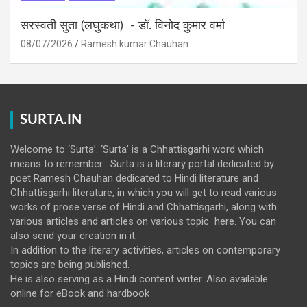
सरस्वती सुता (लघुकथा) ​- डॉ. विनोद कुमार वर्मा
08/07/2026
Ramesh kumar Chauhan
SURTA.IN
Welcome to ‘Surta’. ‘Surta’ is a Chhattisgarhi word which
means to remember . Surta is a literary portal dedicated by
poet Ramesh Chauhan dedicated to Hindi literature and
Chhattisgarhi literature, in which you will get to read various
works of prose verse of Hindi and Chhattisgarhi, along with
various articles and articles on various topic here. You can
also send your creation in it.
In addition to the literary activities, articles on contemporary
topics are being published.
He is also serving as a Hindi content writer. Also available
online for eBook and hardbook