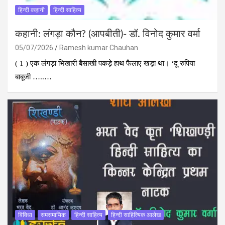
हिन्दी कहानी
हिन्दी साहित्य
कहानी: लंगड़ा कौन? (आपबीती)​- डॉ. विनोद कुमार वर्मा
05/07/2026
Ramesh kumar Chauhan
​( 1 ) एक लंगड़ा भिखारी बैसाखी पकड़े हाथ फैलाए खड़ा था। ‘दू रुपिया
बाबूजी …..…
विविधा
समसमायिक
हिन्दी साहित्य
हिन्दी साहित्यिक आलेख