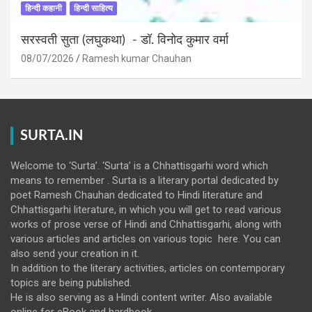
हिन्दी कहानी
हिन्दी साहित्य
सरस्वती सुता (लघुकथा) ​- डॉ. विनोद कुमार वर्मा
08/07/2026
Ramesh kumar Chauhan
SURTA.IN
Welcome to ‘Surta’. ‘Surta’ is a Chhattisgarhi word which
means to remember . Surta is a literary portal dedicated by
poet Ramesh Chauhan dedicated to Hindi literature and
Chhattisgarhi literature, in which you will get to read various
works of prose verse of Hindi and Chhattisgarhi, along with
various articles and articles on various topic here. You can
also send your creation in it.
In addition to the literary activities, articles on contemporary
topics are being published.
He is also serving as a Hindi content writer. Also available
online for eBook and hardbook