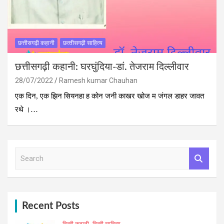
छत्तीसगढ़ी कहानी
छत्‍तीसगढ़ी साहित्‍य
छत्तीसगढ़ी कहानी: घरघुंदिया-डां. तेजराम दिल्लीवार
28/07/2022
Ramesh kumar Chauhan
एक दिन, एक झिन सियनहा ह कोन जनी काखर खोज म जंगल डाहर जावत
रथे ।…
S
e
a
r
c
h
Recent Posts
हिन्दी कहानी
हिन्दी साहित्य