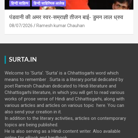
हिन्दी साहित्य
हिन्दी साहित्यिक आलेख
पंडवानी की अमर स्वर-सम्राज्ञी तीजन बाई- डुमन लाल ध्रुव
08/07/2026
Ramesh kumar Chauhan
SURTA.IN
Welcome to ‘Surta’. ‘Surta’ is a Chhattisgarhi word which
means to remember . Surta is a literary portal dedicated by
poet Ramesh Chauhan dedicated to Hindi literature and
Chhattisgarhi literature, in which you will get to read various
works of prose verse of Hindi and Chhattisgarhi, along with
various articles and articles on various topic here. You can
also send your creation in it.
In addition to the literary activities, articles on contemporary
topics are being published.
He is also serving as a Hindi content writer. Also available
online for eBook and hardbook