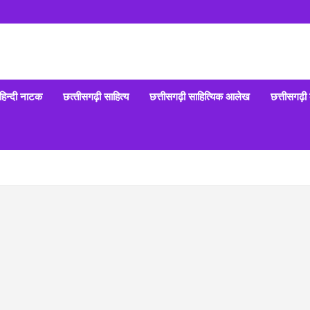
हिन्‍दी नाटक
छत्‍तीसगढ़ी साहित्‍य
छत्तीसगढ़ी साहित्यिक आलेख
छत्तीसगढ़ी