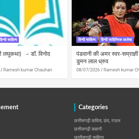
हिन्दी साहित्य
हिन्दी साहित्य
हिन्दी साहित्यिक आलेख
ंदी लघुकथा) – डॉ. विनोद
पंडवानी की अमर स्वर-सम्राज्ञ
डुमन लाल ध्रुव
Ramesh kumar Chauhan
08/07/2026
Ramesh kumar C
sement
Categories
छत्तीसगढ़ी कविता, छंद, ग़ज़ल
छत्तीसगढ़ी कहानी
छत्‍तीसगढ़ी साहित्‍य