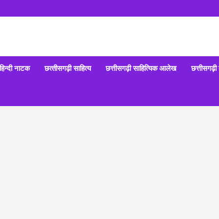
हिन्‍दी नाटक
छत्‍तीसगढ़ी साहित्‍य
छत्तीसगढ़ी साहित्यिक आलेख
छत्तीसगढ़ी