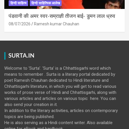
हिन्दी साहित्य
हिन्दी साहित्यिक आलेख
पंडवानी की अमर स्वर-सम्राज्ञी तीजन बाई- डुमन लाल ध्रुव
08/07/2026
Ramesh kumar Chauhan
SURTA.IN
Welcome to ‘Surta’. ‘Surta’ is a Chhattisgarhi word which
means to remember . Surta is a literary portal dedicated by
poet Ramesh Chauhan dedicated to Hindi literature and
Chhattisgarhi literature, in which you will get to read various
works of prose verse of Hindi and Chhattisgarhi, along with
various articles and articles on various topic here. You can
also send your creation in it.
In addition to the literary activities, articles on contemporary
topics are being published.
He is also serving as a Hindi content writer. Also available
online for eBook and hardbook