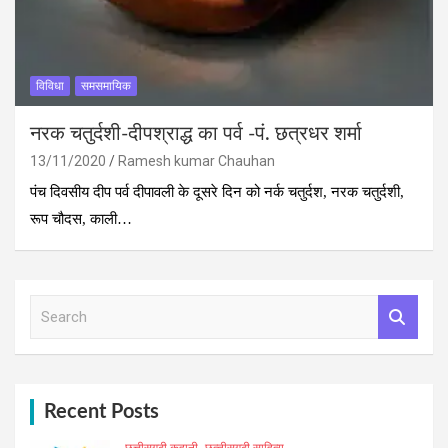
विविधा
समसमायिक
नरक चतुर्दशी-दीपश्राद्ध का पर्व -पं. छत्रधर शर्मा
13/11/2020
Ramesh kumar Chauhan
पंच दिवसीय दीप पर्व दीपावली के दूसरे दिन को नर्क चतुर्दश, नरक चतुर्दशी,
रूप चौदस, काली…
S
e
a
r
c
h
Recent Posts
छत्तीसगढ़ी कहानी
छत्‍तीसगढ़ी साहित्‍य