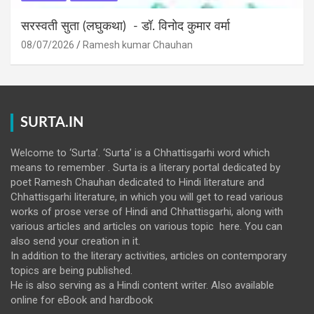
सरस्वती सुता (लघुकथा) ​- डॉ. विनोद कुमार वर्मा
08/07/2026
Ramesh kumar Chauhan
SURTA.IN
Welcome to ‘Surta’. ‘Surta’ is a Chhattisgarhi word which
means to remember . Surta is a literary portal dedicated by
poet Ramesh Chauhan dedicated to Hindi literature and
Chhattisgarhi literature, in which you will get to read various
works of prose verse of Hindi and Chhattisgarhi, along with
various articles and articles on various topic here. You can
also send your creation in it.
In addition to the literary activities, articles on contemporary
topics are being published.
He is also serving as a Hindi content writer. Also available
online for eBook and hardbook