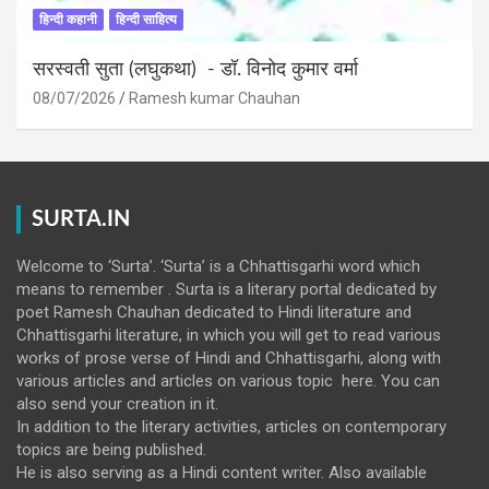
हिन्दी कहानी
हिन्दी साहित्य
सरस्वती सुता (लघुकथा) ​- डॉ. विनोद कुमार वर्मा
08/07/2026
Ramesh kumar Chauhan
SURTA.IN
Welcome to ‘Surta’. ‘Surta’ is a Chhattisgarhi word which
means to remember . Surta is a literary portal dedicated by
poet Ramesh Chauhan dedicated to Hindi literature and
Chhattisgarhi literature, in which you will get to read various
works of prose verse of Hindi and Chhattisgarhi, along with
various articles and articles on various topic here. You can
also send your creation in it.
In addition to the literary activities, articles on contemporary
topics are being published.
He is also serving as a Hindi content writer. Also available