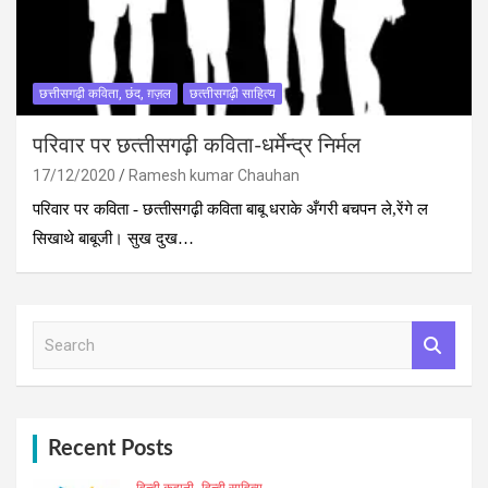
छत्तीसगढ़ी कविता, छंद, ग़ज़ल
छत्‍तीसगढ़ी साहित्‍य
परिवार पर छत्‍तीसगढ़ी कविता-धर्मेन्‍द्र निर्मल
17/12/2020
Ramesh kumar Chauhan
परिवार पर कविता - छत्‍तीसगढ़ी कविता बाबू धराके अँगरी बचपन ले,रेंगे ल
सिखाथे बाबूजी। सुख दुख…
S
e
a
r
c
h
Recent Posts
हिन्दी कहानी
हिन्दी साहित्य