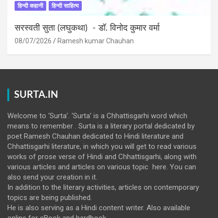
हिन्दी कहानी
हिन्दी साहित्य
सरस्वती सुता (लघुकथा) ​- डॉ. विनोद कुमार वर्मा
08/07/2026
Ramesh kumar Chauhan
SURTA.IN
Welcome to ‘Surta’. ‘Surta’ is a Chhattisgarhi word which
means to remember . Surta is a literary portal dedicated by
poet Ramesh Chauhan dedicated to Hindi literature and
Chhattisgarhi literature, in which you will get to read various
works of prose verse of Hindi and Chhattisgarhi, along with
various articles and articles on various topic here. You can
also send your creation in it.
In addition to the literary activities, articles on contemporary
topics are being published.
He is also serving as a Hindi content writer. Also available
online for eBook and hardbook