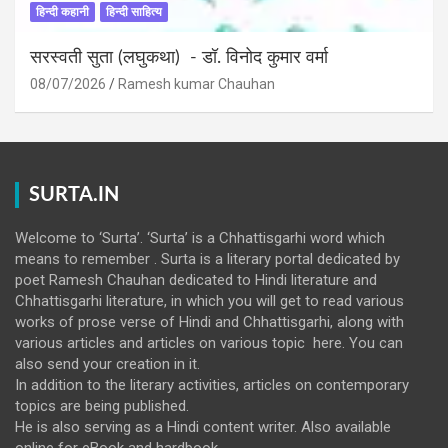
हिन्दी कहानी
हिन्दी साहित्य
सरस्वती सुता (लघुकथा) ​- डॉ. विनोद कुमार वर्मा
08/07/2026
Ramesh kumar Chauhan
SURTA.IN
Welcome to ‘Surta’. ‘Surta’ is a Chhattisgarhi word which
means to remember . Surta is a literary portal dedicated by
poet Ramesh Chauhan dedicated to Hindi literature and
Chhattisgarhi literature, in which you will get to read various
works of prose verse of Hindi and Chhattisgarhi, along with
various articles and articles on various topic here. You can
also send your creation in it.
In addition to the literary activities, articles on contemporary
topics are being published.
He is also serving as a Hindi content writer. Also available
online for eBook and hardbook