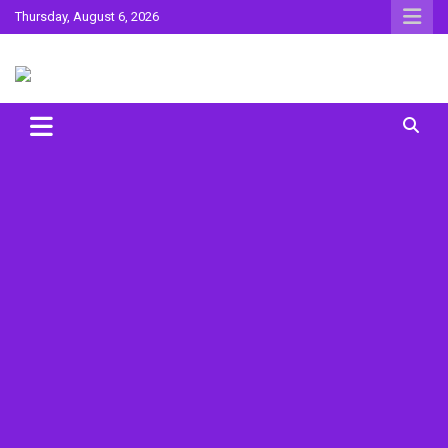
Skip
Thursday, August 6, 2026
to
content
Sahitya ki Dharohar
Surta