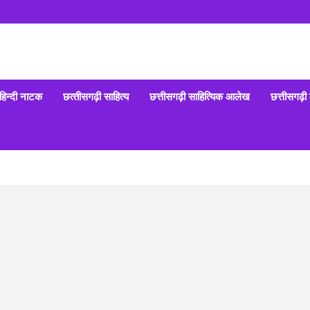
हिन्‍दी नाटक
छत्‍तीसगढ़ी साहित्‍य
छत्तीसगढ़ी साहित्यिक आलेख
छत्तीसगढ़ी