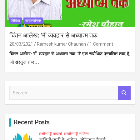
विविधा
समसमायिक
चिंतन आलेख: ‘मैं’ व्‍यवहार से अध्‍यात्‍म तक
20/03/2021
Ramesh kumar Chauhan
1 Comment
चिंतन आलेख: 'मैं' व्‍यवहार से अध्‍यात्‍म तक 'मैं' एक सर्वाधिक प्रचलित शब्‍द है,
जो संस्‍कृत शब्‍द…
S
e
a
r
c
h
Recent Posts
छत्तीसगढ़ी कहानी
छत्‍तीसगढ़ी साहित्‍य