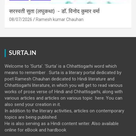
सरस्वती सुता (लघुकथा) ​- डॉ. विनोद कुमार वर्मा
08/07/2026
Ramesh kumar Chauhan
SURTA.IN
Welcome to ‘Surta’. ‘Surta’ is a Chhattisgarhi word which
means to remember . Surta is a literary portal dedicated by
poet Ramesh Chauhan dedicated to Hindi literature and
Chhattisgarhi literature, in which you will get to read various
works of prose verse of Hindi and Chhattisgarhi, along with
various articles and articles on various topic here. You can
also send your creation in it.
In addition to the literary activities, articles on contemporary
topics are being published.
He is also serving as a Hindi content writer. Also available
online for eBook and hardbook