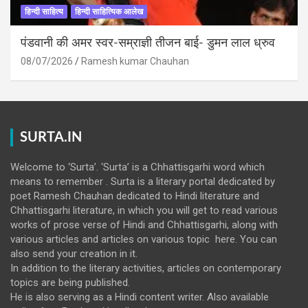
हिन्दी साहित्य
हिन्दी साहित्यिक आलेख
पंडवानी की अमर स्वर-सम्राज्ञी तीजन बाई- डुमन लाल ध्रुव
08/07/2026
Ramesh kumar Chauhan
SURTA.IN
Welcome to ‘Surta’. ‘Surta’ is a Chhattisgarhi word which
means to remember . Surta is a literary portal dedicated by
poet Ramesh Chauhan dedicated to Hindi literature and
Chhattisgarhi literature, in which you will get to read various
works of prose verse of Hindi and Chhattisgarhi, along with
various articles and articles on various topic here. You can
also send your creation in it.
In addition to the literary activities, articles on contemporary
topics are being published.
He is also serving as a Hindi content writer. Also available