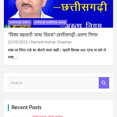
छत्‍तीसगढ़ी साहित्‍य
छत्तीसगढ़ी साहित्यिक आलेख
“विश्व महतारी भाषा दिवस”-छत्तीसगढ़ी-अरुण निगम
22/02/2022
Ramesh kumar Chauhan
भाषा ला जिंदा रखे बर बोलने वाला चाही। खाली किताब अउ ग्रंथ मा छपे ले
भाषा…
S
e
a
r
c
h
Recent Posts
हिन्दी कहानी
हिन्दी साहित्य