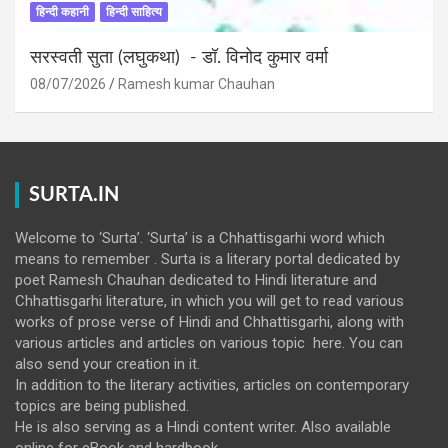
हिन्दी कहानी
हिन्दी साहित्य
सरस्वती सुता (लघुकथा) ​- डॉ. विनोद कुमार वर्मा
08/07/2026
Ramesh kumar Chauhan
SURTA.IN
Welcome to ‘Surta’. ‘Surta’ is a Chhattisgarhi word which
means to remember . Surta is a literary portal dedicated by
poet Ramesh Chauhan dedicated to Hindi literature and
Chhattisgarhi literature, in which you will get to read various
works of prose verse of Hindi and Chhattisgarhi, along with
various articles and articles on various topic here. You can
also send your creation in it.
In addition to the literary activities, articles on contemporary
topics are being published.
He is also serving as a Hindi content writer. Also available
online for eBook and hardbook