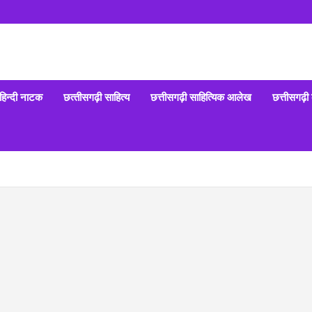
हिन्‍दी नाटक
छत्‍तीसगढ़ी साहित्‍य
छत्तीसगढ़ी साहित्यिक आलेख
छत्तीसगढ़ी