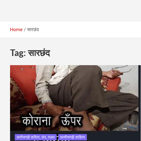
Home
सारछंद
Tag:
सारछंद
छत्तीसगढ़ी कविता, छंद, ग़ज़ल
छत्‍तीसगढ़ी साहित्‍य