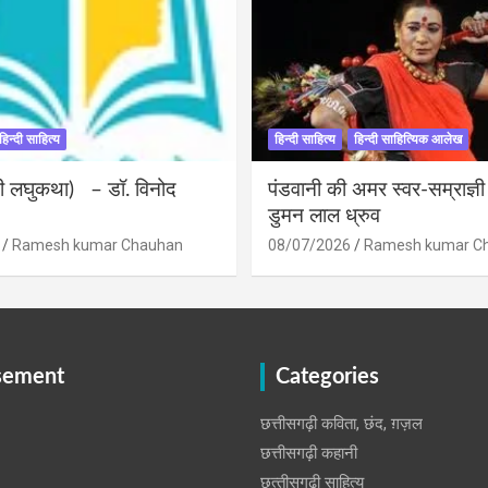
हिन्दी साहित्य
हिन्दी साहित्य
हिन्दी साहित्यिक आलेख
ंदी लघुकथा) – डॉ. विनोद
पंडवानी की अमर स्वर-सम्राज्ञ
डुमन लाल ध्रुव
Ramesh kumar Chauhan
08/07/2026
Ramesh kumar C
sement
Categories
छत्तीसगढ़ी कविता, छंद, ग़ज़ल
छत्तीसगढ़ी कहानी
छत्‍तीसगढ़ी साहित्‍य