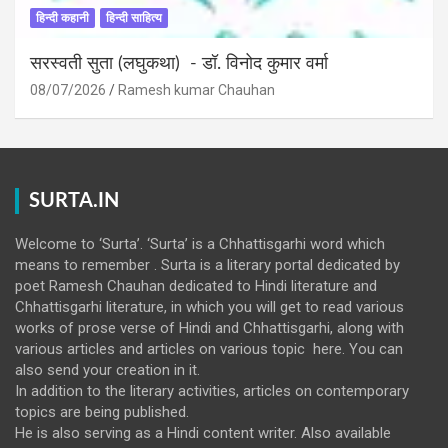
हिन्दी कहानी
हिन्दी साहित्य
सरस्वती सुता (लघुकथा) ​- डॉ. विनोद कुमार वर्मा
08/07/2026
Ramesh kumar Chauhan
SURTA.IN
Welcome to ‘Surta’. ‘Surta’ is a Chhattisgarhi word which
means to remember . Surta is a literary portal dedicated by
poet Ramesh Chauhan dedicated to Hindi literature and
Chhattisgarhi literature, in which you will get to read various
works of prose verse of Hindi and Chhattisgarhi, along with
various articles and articles on various topic here. You can
also send your creation in it.
In addition to the literary activities, articles on contemporary
topics are being published.
He is also serving as a Hindi content writer. Also available