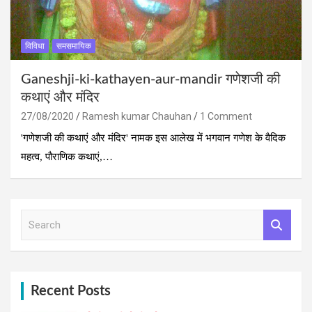
विविधा
समसमायिक
Ganeshji-ki-kathayen-aur-mandir गणेशजी की
कथाएं और मंदिर
27/08/2020
Ramesh kumar Chauhan
1 Comment
'गणेशजी की कथाएं और मंदिर' नामक इस आलेख में भगवान गणेश के वैदिक
महत्‍व, पौराणिक कथाएं,…
S
e
a
r
c
h
Recent Posts