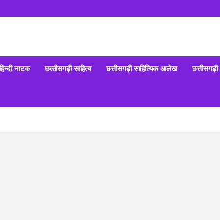
हिन्‍दी नाटक
छत्‍तीसगढ़ी साहित्‍य
छत्तीसगढ़ी साहित्यिक आलेख
छत्तीसगढ़ी