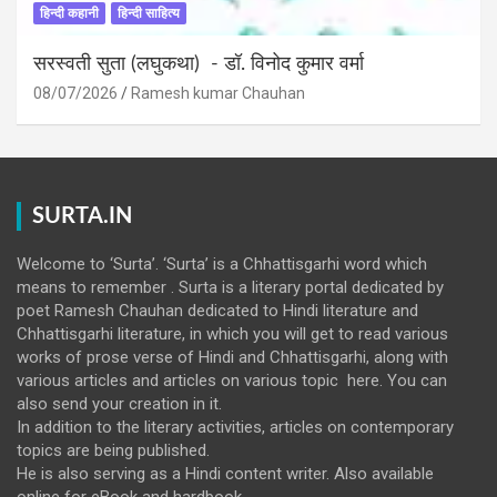
हिन्दी कहानी
हिन्दी साहित्य
सरस्वती सुता (लघुकथा) ​- डॉ. विनोद कुमार वर्मा
08/07/2026
Ramesh kumar Chauhan
SURTA.IN
Welcome to ‘Surta’. ‘Surta’ is a Chhattisgarhi word which
means to remember . Surta is a literary portal dedicated by
poet Ramesh Chauhan dedicated to Hindi literature and
Chhattisgarhi literature, in which you will get to read various
works of prose verse of Hindi and Chhattisgarhi, along with
various articles and articles on various topic here. You can
also send your creation in it.
In addition to the literary activities, articles on contemporary
topics are being published.
He is also serving as a Hindi content writer. Also available
online for eBook and hardbook