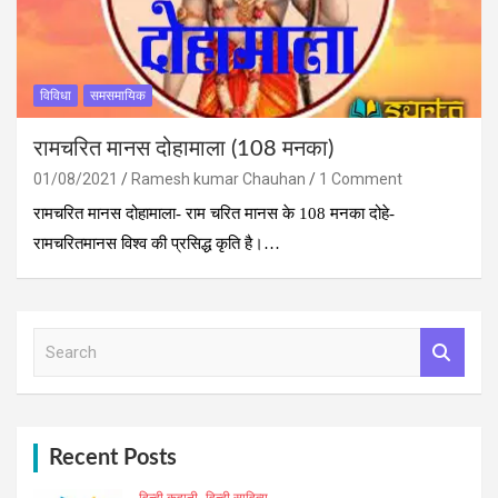
विविधा
समसमायिक
रामचरित मानस दोहामाला (108 मनका)
01/08/2021
Ramesh kumar Chauhan
1 Comment
रामचरित मानस दोहामाला- राम चरित मानस के 108 मनका दोहे-
रामचरितमानस विश्व की प्रसिद्ध कृति है।…
S
e
a
r
c
h
Recent Posts
हिन्दी कहानी
हिन्दी साहित्य