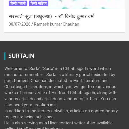
हिन्दी कहानी
हिन्दी साहित्य
सरस्वती सुता (लघुकथा) ​- डॉ. विनोद कुमार वर्मा
08/07/2026
Ramesh kumar Chauhan
SURTA.IN
Welcome to ‘Surta’. ‘Surta’ is a Chhattisgarhi word which
means to remember . Surta is a literary portal dedicated by
poet Ramesh Chauhan dedicated to Hindi literature and
Chhattisgarhi literature, in which you will get to read various
works of prose verse of Hindi and Chhattisgarhi, along with
various articles and articles on various topic here. You can
also send your creation in it.
In addition to the literary activities, articles on contemporary
topics are being published.
He is also serving as a Hindi content writer. Also available
online for eBook and hardbook